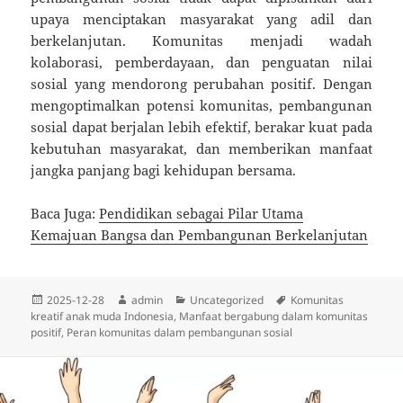
upaya menciptakan masyarakat yang adil dan
berkelanjutan. Komunitas menjadi wadah
kolaborasi, pemberdayaan, dan penguatan nilai
sosial yang mendorong perubahan positif. Dengan
mengoptimalkan potensi komunitas, pembangunan
sosial dapat berjalan lebih efektif, berakar kuat pada
kebutuhan masyarakat, dan memberikan manfaat
jangka panjang bagi kehidupan bersama.
Baca Juga:
Pendidikan sebagai Pilar Utama
Kemajuan Bangsa dan Pembangunan Berkelanjutan
Diposkan
Penulis
Kategori
Tag
2025-12-28
admin
Uncategorized
Komunitas
pada
kreatif anak muda Indonesia
,
Manfaat bergabung dalam komunitas
positif
,
Peran komunitas dalam pembangunan sosial