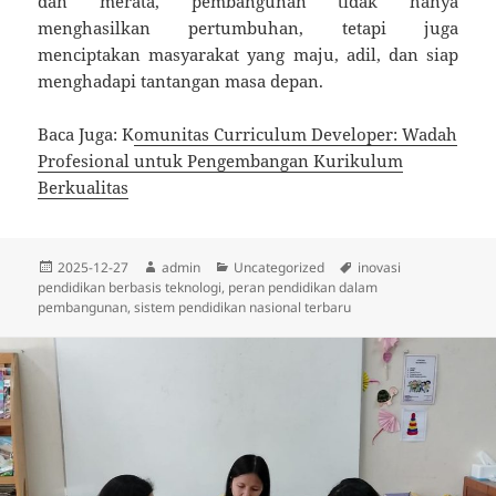
dan merata, pembangunan tidak hanya
menghasilkan pertumbuhan, tetapi juga
menciptakan masyarakat yang maju, adil, dan siap
menghadapi tantangan masa depan.
Baca Juga: K
omunitas Curriculum Developer: Wadah
Profesional untuk Pengembangan Kurikulum
Berkualitas
Diposkan
Penulis
Kategori
Tag
2025-12-27
admin
Uncategorized
inovasi
pada
pendidikan berbasis teknologi
,
peran pendidikan dalam
pembangunan
,
sistem pendidikan nasional terbaru