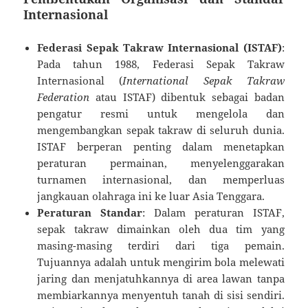
Internasional
Federasi Sepak Takraw Internasional (ISTAF)
:
Pada tahun 1988, Federasi Sepak Takraw
Internasional (
International Sepak Takraw
Federation
atau ISTAF) dibentuk sebagai badan
pengatur resmi untuk mengelola dan
mengembangkan sepak takraw di seluruh dunia.
ISTAF berperan penting dalam menetapkan
peraturan permainan, menyelenggarakan
turnamen internasional, dan memperluas
jangkauan olahraga ini ke luar Asia Tenggara.
Peraturan Standar
: Dalam peraturan ISTAF,
sepak takraw dimainkan oleh dua tim yang
masing-masing terdiri dari tiga pemain.
Tujuannya adalah untuk mengirim bola melewati
jaring dan menjatuhkannya di area lawan tanpa
membiarkannya menyentuh tanah di sisi sendiri.