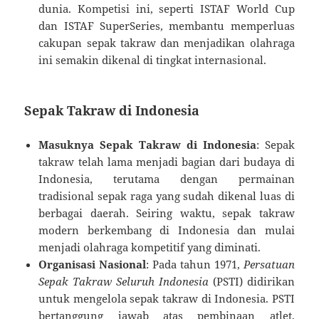
dunia. Kompetisi ini, seperti ISTAF World Cup
dan ISTAF SuperSeries, membantu memperluas
cakupan sepak takraw dan menjadikan olahraga
ini semakin dikenal di tingkat internasional.
Sepak Takraw di Indonesia
Masuknya Sepak Takraw di Indonesia
: Sepak
takraw telah lama menjadi bagian dari budaya di
Indonesia, terutama dengan permainan
tradisional sepak raga yang sudah dikenal luas di
berbagai daerah. Seiring waktu, sepak takraw
modern berkembang di Indonesia dan mulai
menjadi olahraga kompetitif yang diminati.
Organisasi Nasional
: Pada tahun 1971,
Persatuan
Sepak Takraw Seluruh Indonesia
(PSTI) didirikan
untuk mengelola sepak takraw di Indonesia. PSTI
bertanggung jawab atas pembinaan atlet,