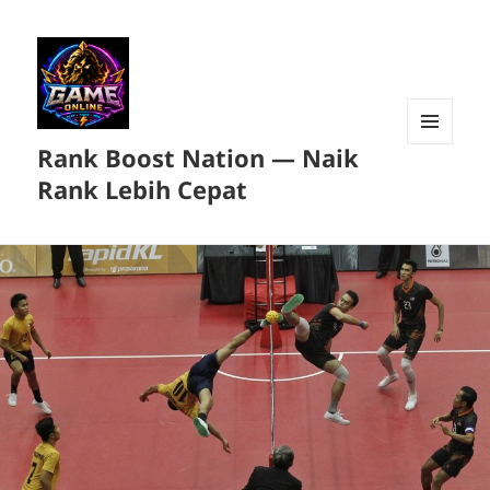
Rank Boost Nation — Naik
MENU
DAN
Rank Lebih Cepat
WIDGET