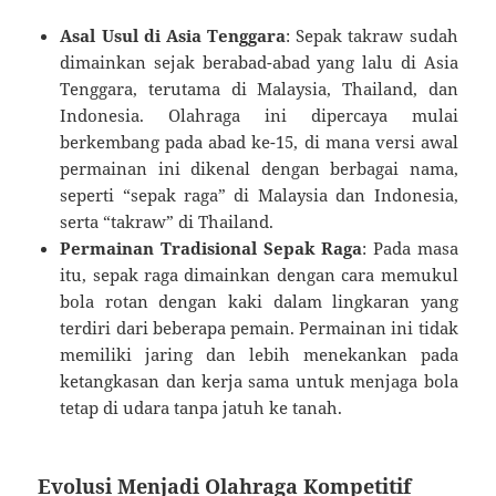
Asal Usul di Asia Tenggara
: Sepak takraw sudah
dimainkan sejak berabad-abad yang lalu di Asia
Tenggara, terutama di Malaysia, Thailand, dan
Indonesia. Olahraga ini dipercaya mulai
berkembang pada abad ke-15, di mana versi awal
permainan ini dikenal dengan berbagai nama,
seperti “sepak raga” di Malaysia dan Indonesia,
serta “takraw” di Thailand.
Permainan Tradisional Sepak Raga
: Pada masa
itu, sepak raga dimainkan dengan cara memukul
bola rotan dengan kaki dalam lingkaran yang
terdiri dari beberapa pemain. Permainan ini tidak
memiliki jaring dan lebih menekankan pada
ketangkasan dan kerja sama untuk menjaga bola
tetap di udara tanpa jatuh ke tanah.
Evolusi Menjadi Olahraga Kompetitif