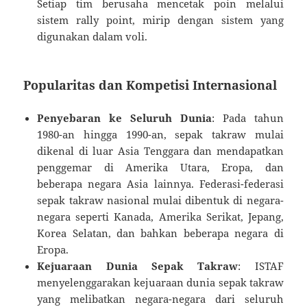
Setiap tim berusaha mencetak poin melalui
sistem rally point, mirip dengan sistem yang
digunakan dalam voli.
Popularitas dan Kompetisi Internasional
Penyebaran ke Seluruh Dunia
: Pada tahun
1980-an hingga 1990-an, sepak takraw mulai
dikenal di luar Asia Tenggara dan mendapatkan
penggemar di Amerika Utara, Eropa, dan
beberapa negara Asia lainnya. Federasi-federasi
sepak takraw nasional mulai dibentuk di negara-
negara seperti Kanada, Amerika Serikat, Jepang,
Korea Selatan, dan bahkan beberapa negara di
Eropa.
Kejuaraan Dunia Sepak Takraw
: ISTAF
menyelenggarakan kejuaraan dunia sepak takraw
yang melibatkan negara-negara dari seluruh