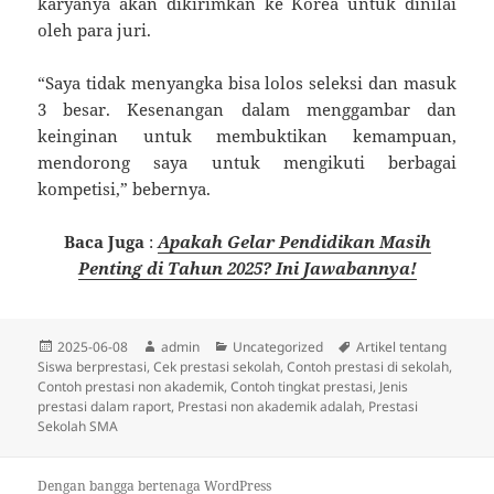
karyanya akan dikirimkan ke Korea untuk dinilai
oleh para juri.
“Saya tidak menyangka bisa lolos seleksi dan masuk
3 besar. Kesenangan dalam menggambar dan
keinginan untuk membuktikan kemampuan,
mendorong saya untuk mengikuti berbagai
kompetisi,” bebernya.
Baca Juga
:
Apakah Gelar Pendidikan Masih
Penting di Tahun 2025? Ini Jawabannya!
Diposkan
Penulis
Kategori
Tag
2025-06-08
admin
Uncategorized
Artikel tentang
pada
Siswa berprestasi
,
Cek prestasi sekolah
,
Contoh prestasi di sekolah
,
Contoh prestasi non akademik
,
Contoh tingkat prestasi
,
Jenis
prestasi dalam raport
,
Prestasi non akademik adalah
,
Prestasi
Sekolah SMA
Dengan bangga bertenaga WordPress