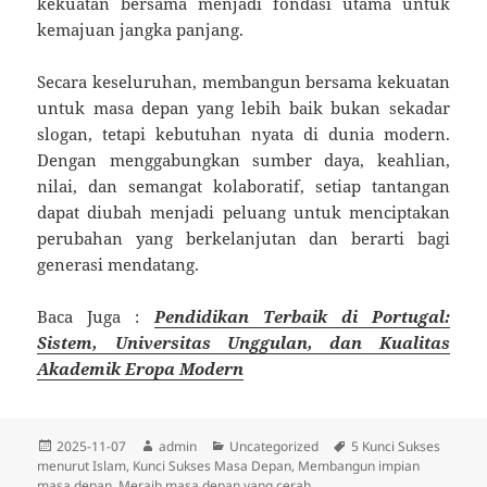
kekuatan bersama menjadi fondasi utama untuk
kemajuan jangka panjang.
Secara keseluruhan, membangun bersama kekuatan
untuk masa depan yang lebih baik bukan sekadar
slogan, tetapi kebutuhan nyata di dunia modern.
Dengan menggabungkan sumber daya, keahlian,
nilai, dan semangat kolaboratif, setiap tantangan
dapat diubah menjadi peluang untuk menciptakan
perubahan yang berkelanjutan dan berarti bagi
generasi mendatang.
Baca Juga :
Pendidikan Terbaik di Portugal:
Sistem, Universitas Unggulan, dan Kualitas
Akademik Eropa Modern
Diposkan
Penulis
Kategori
Tag
2025-11-07
admin
Uncategorized
5 Kunci Sukses
pada
menurut Islam
,
Kunci Sukses Masa Depan
,
Membangun impian
masa depan
,
Meraih masa depan yang cerah